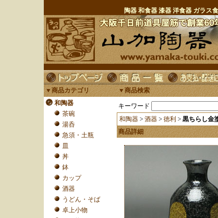
陶器 和食器 漆器 洋食器 ガラ
▼商品カテゴリ
▼商品検索
和陶器
キーワード
茶碗
和陶器
>
酒器
>
徳利
>
黒ちらし金塗
湯呑
商品詳細
急須・土瓶
皿
丼
鉢
カップ
酒器
うどん・そば
卓上小物