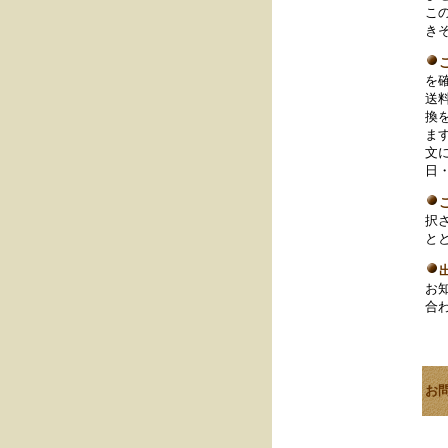
こ
き
を
送
換
ま
文
日
択
と
お
合
お