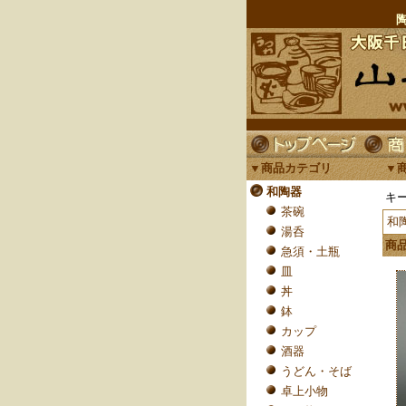
▼商品カテゴリ
▼
和陶器
キ
茶碗
和
湯呑
商
急須・土瓶
皿
丼
鉢
カップ
酒器
うどん・そば
卓上小物