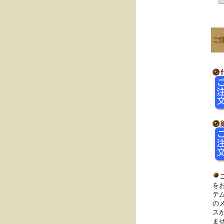
ご
を
テ
の
ス
ま