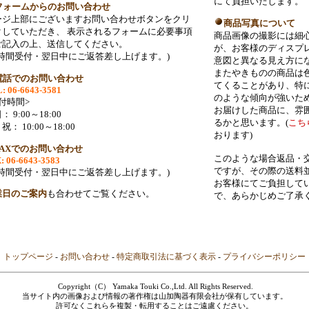
にて負担いたします。
フォームからのお問い合わせ
ージ上部にございますお問い合わせボタンをクリ
商品写真について
クしていただき、 表示されるフォームに必要事項
商品画像の撮影には細
ご記入の上、送信してください。
が、お客様のディスプ
24時間受付・翌日中にご返答差し上げます。)
意図と異なる見え方に
またやきものの商品は色
電話でのお問い合わせ
てくることがあり、特
: 06-6643-3581
のような傾向が強いた
付時間>
お届けした商品に、雰
： 9:00～18:00
るかと思います。(
こち
祝： 10:00～18:00
おります)
FAXでのお問い合わせ
このような場合返品・
: 06-6643-3583
ですが、その際の送料
24時間受付・翌日中にご返答差し上げます。)
お客様にてご負担して
業日のご案内
も合わせてご覧ください。
で、あらかじめご了承
トップページ
-
お問い合わせ
-
特定商取引法に基づく表示
-
プライバシーポリシー
Copyright（C） Yamaka Touki Co.,Ltd. All Rights Reserved.
当サイト内の画像および情報の著作権は山加陶器有限会社が保有しています。
許可なくこれらを複製・転用することはご遠慮ください。