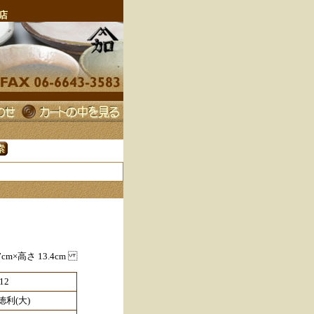
店
m×高さ 13.4cm
12
利(大)