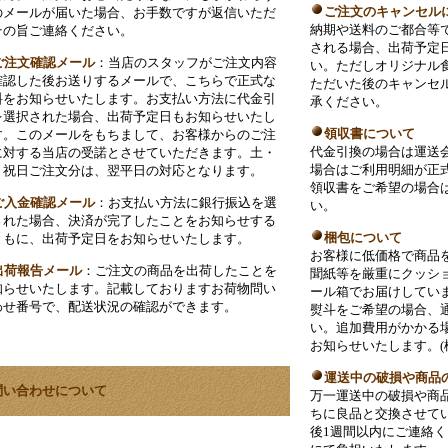
ご注文のキャンセル
のメールが届いた場合、お手数ですが返信いただ
納期や送料のご都合等
その旨ご連絡ください。
される場合、出荷予定
ご注文確認メール
：当店のスタッフがご注文内容
い。ただしオリジナル
確認した後お送りするメールで、こちらで正式な
ただいた後のキャンセ
料をお知らせいたします。お支払い方法に代金引
承ください。
を選択された場合、出荷予定日もお知らせいたし
領収書について
す。このメールをもちまして、お客様からのご注
代金引換の場合は運送
に対する当店の受諾とさせていただきます。土・
場合はご利用明細が正
・祝日ご注文分は、翌平日の対応となります。
領収書をご希望の場合
ご入金確認メール
：お支払い方法に銀行振込を選
い。
された場合、決済が完了したことをお知らせする
梱包について
ともに、出荷予定日をお知らせいたします。
お客様に低価格で商品
出荷報告メール
：ご注文の商品を出荷したことを
聞紙等を厳重にクッシ
知らせいたします。記載しておりますお荷物問い
ール箱でお届けしてい
わせ番号で、配送状況の確認ができます。
熨斗をご希望の場合、
い。追加費用がかかる
お知らせいたします。(
運送中の破損や商品
問い合わせについて
万一運送中の破損や商
ちに良品と交換させて
後1週間以内にご連絡