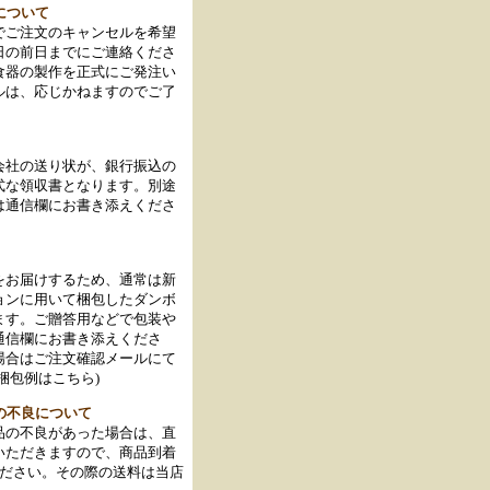
について
でご注文のキャンセルを希望
日の前日までにご連絡くださ
食器の製作を正式にご発注い
ルは、応じかねますのでご了
会社の送り状が、銀行振込の
式な領収書となります。別途
は通信欄にお書き添えくださ
をお届けするため、通常は新
ョンに用いて梱包したダンボ
ます。ご贈答用などで包装や
通信欄にお書き添えくださ
場合はご注文確認メールにて
梱包例はこちら)
の不良について
品の不良があった場合は、直
いただきますので、商品到着
ください。その際の送料は当店