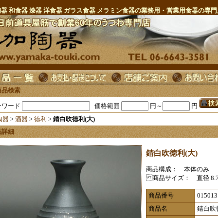
陶器 和食器 漆器 洋食器 ガラス食器 メラミン食器の業務用・営業用食器の専門
商品検索
ーワード
価格範囲
円～
円
陶器
>
酒器
>
徳利
>
錆白吹徳利(大)
品詳細
錆白吹徳利(大)
商品構成： 本体のみ
商品サイズ： 直径 8.7c
商品番号
015013
商品名
錆白吹徳