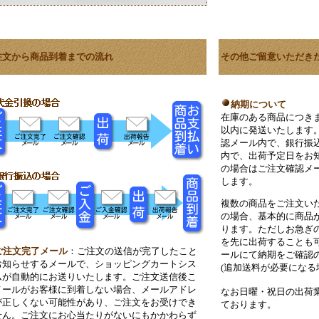
注文から商品到着までの流れ
その他ご留意いただき
納期について
在庫のある商品につき
以内に発送いたします
認メール内で、銀行振
内で、出荷予定日をお
の場合はご注文確認メ
します。
複数の商品をご注文い
の場合、基本的に商品
ります。ただしお急ぎ
を先に出荷することも
ご注文完了メール
：ご注文の送信が完了したこと
ールにて納期をご確認
お知らせするメールで、ショッピングカートシス
(追加送料が必要になる
ムが自動的にお送りいたします。ご注文送信後こ
メールがお客様に到着しない場合、メールアドレ
なお日曜・祝日の出荷
が正しくない可能性があり、ご注文をお受けでき
ております。
せん。ご注文にお心当たりがないにもかかわらず