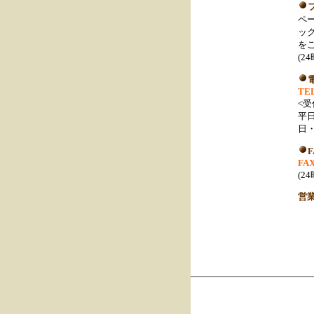
ペ
ッ
を
(
TEL
<受
平日
日・
FAX
(
営