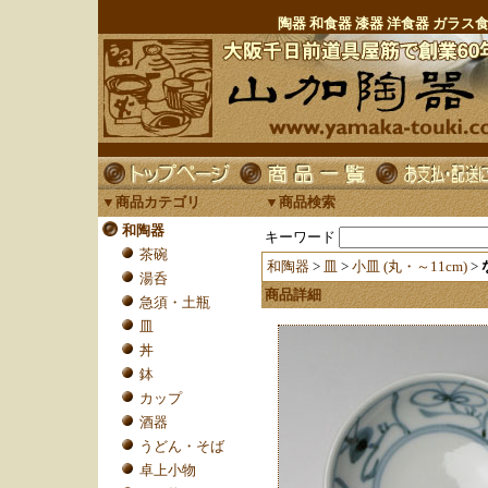
陶器 和食器 漆器 洋食器 ガラ
▼商品カテゴリ
▼商品検索
和陶器
キーワード
茶碗
和陶器
>
皿
>
小皿 (丸・～11cm)
>
湯呑
商品詳細
急須・土瓶
皿
丼
鉢
カップ
酒器
うどん・そば
卓上小物