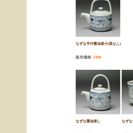
なずな手付醤油差小(皿なし)
販売価格
\1890
なずな醤油差し
なずな