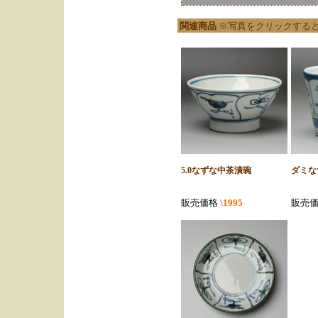
関連商品
※写真をクリックする
5.0なずな中茶漬碗
ダミな
販売価格
\1995
販売