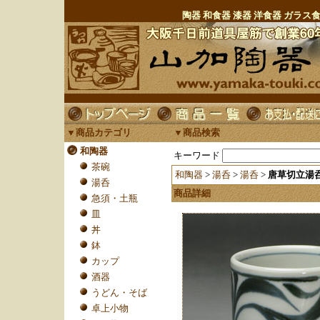
陶器 和食器 漆器 洋食器 ガラ
▼商品カテゴリ
▼商品検索
和陶器
キーワード
茶碗
和陶器
>
湯呑
>
湯呑
>
唐草切立湯
湯呑
商品詳細
急須・土瓶
皿
丼
鉢
カップ
酒器
うどん・そば
卓上小物