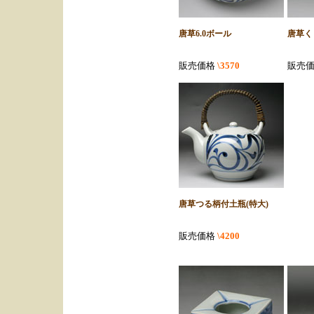
唐草6.0ボール
唐草く
販売価格
\3570
販売
唐草つる柄付土瓶(特大)
販売価格
\4200