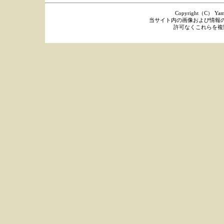
Copyright（C） Yamaka
当サイト内の画像および情報
許可なくこれらを複