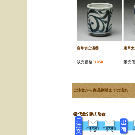
唐草切立湯呑
唐草太
販売価格
\1050
販売
ご注文から商品到着までの流れ