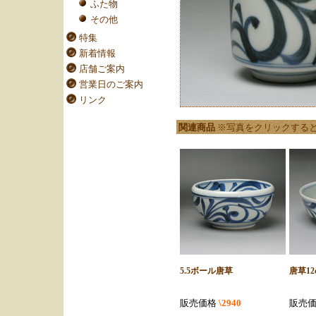
ふた物
その他
特集
新着情報
店舗ご案内
営業日のご案内
リンク
関連商品
※写真をクリックする
5.5ボール唐草
唐草12
販売価格
\2940
販売