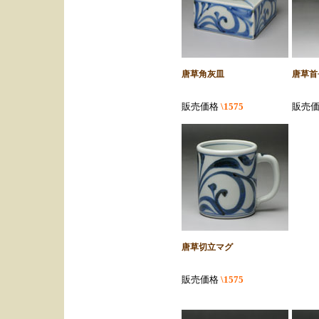
唐草角灰皿
唐草首
販売価格
\1575
販売
唐草切立マグ
販売価格
\1575