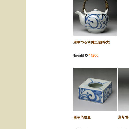
唐草つる柄付土瓶(特大)
販売価格
\4200
唐草角灰皿
唐草首