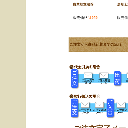
唐草切立湯呑
唐草太
販売価格
\1050
販売
ご注文から商品到着までの流れ