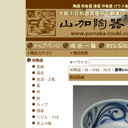
陶器 和食器 漆器 洋食器 ガラ
▼商品カテゴリ
▼商品検索
和陶器
キーワード
茶碗
和陶器
>
鉢
>
中鉢・向付
>
唐草6.
湯呑
商品詳細
急須・土瓶
皿
丼
鉢
カップ
酒器
うどん・そば
卓上小物