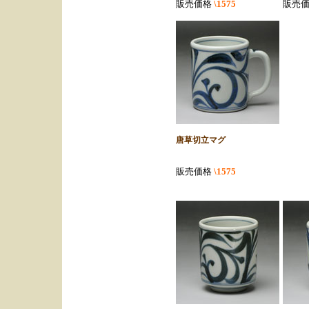
販売価格
\1575
販売
唐草切立マグ
販売価格
\1575