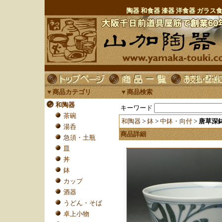
陶器 和食器 漆器 洋食器 ガラ
▼商品カテゴリ
▼商品検索
和陶器
キーワード
茶碗
和陶器
>
鉢
>
中鉢・向付
>
唐草深
湯呑
商品詳細
急須・土瓶
皿
丼
鉢
カップ
酒器
うどん・そば
卓上小物