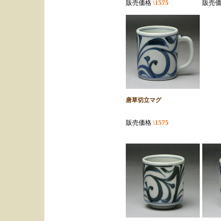
販売価格
\1575
販売
唐草切立マグ
販売価格
\1575