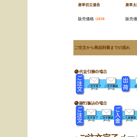
唐草切立湯呑
唐草太
販売価格
\1050
販売
ご注文から商品到着までの流れ