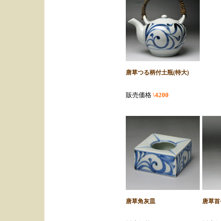
唐草つる柄付土瓶(特大)
販売価格
\4200
唐草角灰皿
唐草首